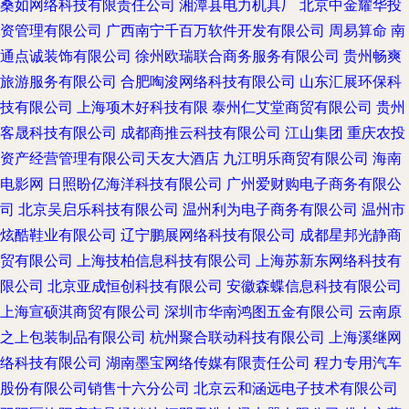
桑如网络科技有限责任公司
湘潭县电力机具厂
北京中金耀华投
资管理有限公司
广西南宁千百万软件开发有限公司
周易算命
南
通点诚装饰有限公司
徐州欧瑞联合商务服务有限公司
贵州畅爽
旅游服务有限公司
合肥啕浚网络科技有限公司
山东汇展环保科
技有限公司
上海项木好科技有限
泰州仁艾堂商贸有限公司
贵州
客晟科技有限公司
成都商推云科技有限公司
江山集团
重庆农投
资产经营管理有限公司天友大酒店
九江明乐商贸有限公司
海南
电影网
日照盼亿海洋科技有限公司
广州爱财购电子商务有限公
司
北京吴启乐科技有限公司
温州利为电子商务有限公司
温州市
炫酷鞋业有限公司
辽宁鹏展网络科技有限公司
成都星邦光静商
贸有限公司
上海技柏信息科技有限公司
上海苏新东网络科技有
限公司
北京亚成恒创科技有限公司
安徽森蝶信息科技有限公司
上海宣硕淇商贸有限公司
深圳市华南鸿图五金有限公司
云南原
之上包装制品有限公司
杭州聚合联动科技有限公司
上海溪继网
络科技有限公司
湖南墨宝网络传媒有限责任公司
程力专用汽车
股份有限公司销售十六分公司
北京云和涵远电子技术有限公司