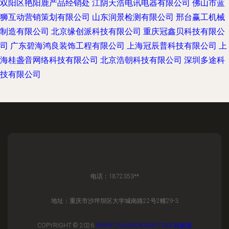
双阳区艳阳鹿产品经销处
江阴天浩电讯电器有限公司
佛山市蓝
狮互动营销策划有限公司
山东润景检测有限公司
邢台赢工机械
制造有限公司
北京缘创派科技有限公司
重庆冠鑫贝科技有限公
司
广东碧海鸿良装饰工程有限公司
上海冠辰普科技有限公司
上
海桂盏音网络科技有限公司
北京浩朝科技有限公司
深圳多途科
技有限公司
电话：1872353**
地址：重庆市沙坪坝区大学城南路22号2幢29-3
COPYRIGHT © 2026
WWW.CHUANGKAPAI.COM
转换器